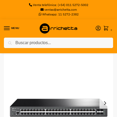
Venta telefónica: (+54) 011 5272-5002
ventas@arrichetta.com
Whatsapp: 11 5272-2382
MENU
0
Buscar
Inicio
Switch
Switch TP-LINK TL-SG3452 GIGA+4 SFP 48P Administrable
/
/