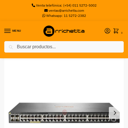
Venta telefónica: (+54) 011 5272-5002
ventas@arrichetta.com
Whatsapp: 11 5272-2382
MENU
0
Buscar
Inicio
Switch
Switch HP 2930F 48G Poe 4Sfp
/
/