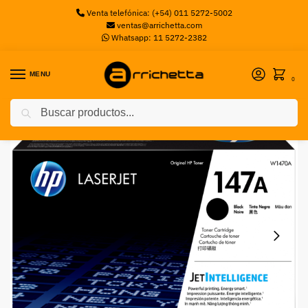
Venta telefónica: (+54) 011 5272-5002
ventas@arrichetta.com
Whatsapp: 11 5272-2382
MENU
0
Buscar
Inicio
Toners
TONER HP 147A USO INTERNO
/
/