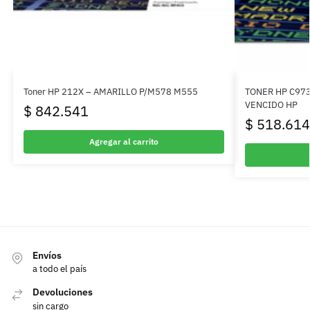
Toner HP 212X – AMARILLO P/M578 M555
TONER HP C97
VENCIDO HP
$
842.541
$
518.614
Agregar al carrito
Envíos
a todo el país
Devoluciones
sin cargo