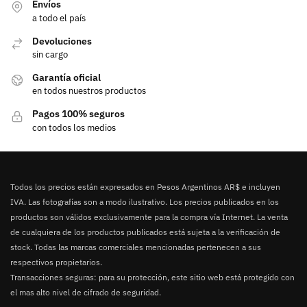
Envíos
a todo el país
Devoluciones
sin cargo
Garantía oficial
en todos nuestros productos
Pagos 100% seguros
con todos los medios
Todos los precios están expresados en Pesos Argentinos AR$ e incluyen
IVA. Las fotografías son a modo ilustrativo. Los precios publicados en los
productos son válidos exclusivamente para la compra vía Internet. La venta
de cualquiera de los productos publicados está sujeta a la verificación de
stock. Todas las marcas comerciales mencionadas pertenecen a sus
respectivos propietarios.
Transacciones seguras: para su protección, este sitio web está protegido con
el mas alto nivel de cifrado de seguridad.