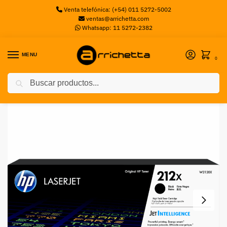
Venta telefónica: (+54) 011 5272-5002
ventas@arrichetta.com
Whatsapp: 11 5272-2382
MENU
0
Buscar
Inicio
Toners
Toner HP 212X Black LaerJet
/
/