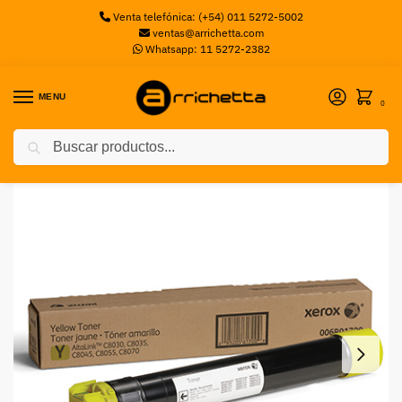
Venta telefónica: (+54) 011 5272-5002
ventas@arrichetta.com
Whatsapp: 11 5272-2382
MENU
0
Buscar
Inicio
Toners
TONER XEROX 006R01704 AMARILLO ALTALINK C8035 C805
/
/