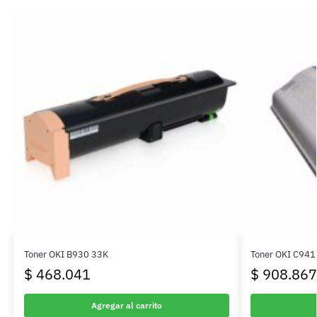
Toner OKI B930 33K
Toner OKI C941
$
468.041
$
908.867
Agregar al carrito