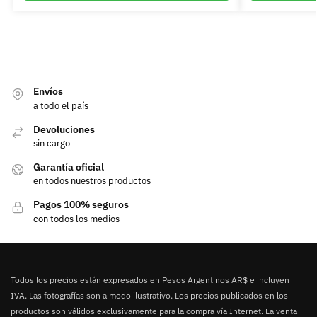
Envíos
a todo el país
Devoluciones
sin cargo
Garantía oficial
en todos nuestros productos
Pagos 100% seguros
con todos los medios
Todos los precios están expresados en Pesos Argentinos AR$ e incluyen
IVA. Las fotografías son a modo ilustrativo. Los precios publicados en los
productos son válidos exclusivamente para la compra vía Internet. La venta