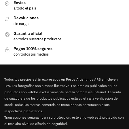
Envíos
a todo el país
Devoluciones
sin cargo
Garantía oficial
en todos nuestros productos
Pagos 100% seguros
con todos los medios
Todos los precios están expresados en Pesos Argentinos AR$ e incluyen
IVA. Las fotografías son a modo ilustrativo. Los precios publicados en los
productos son válidos exclusivamente para la compra vía Internet. La venta
de cualquiera de los productos publicados está sujeta a la verificación de
stock. Todas las marcas comerciales mencionadas pertenecen a sus
respectivos propietarios.
Transacciones seguras: para su protección, este sitio web está protegido con
el mas alto nivel de cifrado de seguridad.