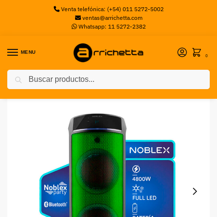
Venta telefónica: (+54) 011 5272-5002
ventas@arrichetta.com
Whatsapp: 11 5272-2382
MENU
0
Buscar
Inicio
Sin categorizar
Torre de Audio Noblex Bluetooth 4800W MNT590F
/
/