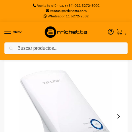
Venta telefónica: (+54) 011 5272-5002
ventas@arrichetta.com
Whatsapp: 11 5272-2382
MENU
0
Buscar
Inicio
Access Point
TP-Link Extensor de Rango Universal TL-WA850RE, Inalámbrico, 300 Mbit/s, 1x RJ-45, 2.4-2.4835GHz, 2 Antenas Internas
/
/