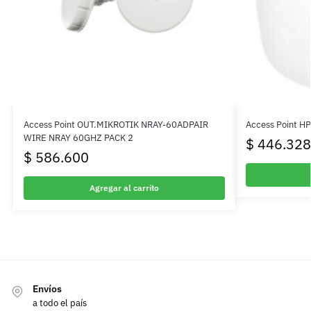
Access Point OUT.MIKROTIK NRAY-60ADPAIR
Access Point H
WIRE NRAY 60GHZ PACK 2
$
446.328
$
586.600
Agregar al carrito
Envíos
a todo el país