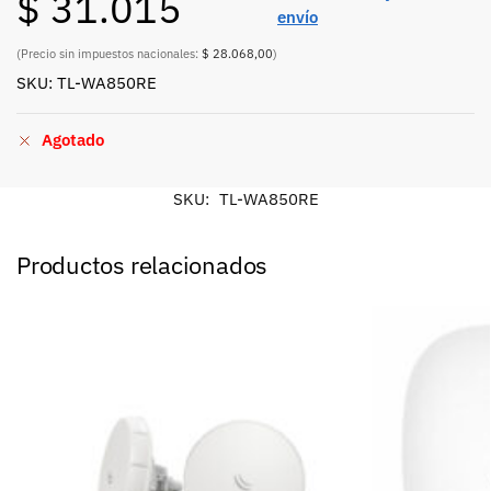
$
31.015
envío
(Precio sin impuestos nacionales:
$ 28.068,00
)
SKU: TL-WA850RE
Agotado
SKU:
TL-WA850RE
Productos relacionados