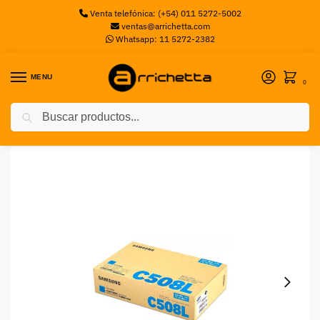
Venta telefónica: (+54) 011 5272-5002
ventas@arrichetta.com
Whatsapp: 11 5272-2382
MENU
0
Buscar
Inicio
Accesorios de Impresoras
Unidad de Transferencia Samsung CL-T508 (50.000 Páginas)
/
/