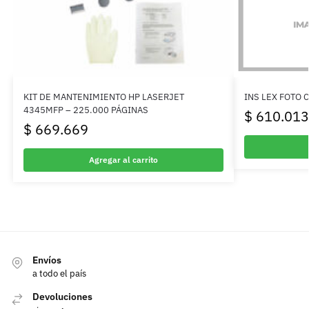
KIT DE MANTENIMIENTO HP LASERJET
INS LEX FOTO 
4345MFP – 225.000 PÁGINAS
$
610.013
$
669.669
Agregar al carrito
Envíos
a todo el país
Devoluciones