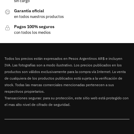
sin cargo
Garantía oficial
en todos nuestros productos
Pagos 100% seguros
con todos los medios
Todos los precios están expresados en Pesos Argentinos AR$ e incluyen
IVA. Las fotografías son a modo ilustrativo. Los precios publicados en los
productos son válidos exclusivamente para la compra vía Internet. La venta
de cualquiera de los productos publicados está sujeta a la verificación de
stock. Todas las marcas comerciales mencionadas pertenecen a sus
respectivos propietarios.
Transacciones seguras: para su protección, este sitio web está protegido con
el mas alto nivel de cifrado de seguridad.