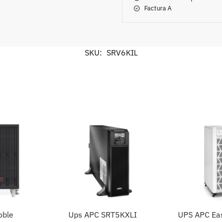
Factura A
SKU:
SRV6KIL
oble
Ups APC SRT5KXLI
UPS APC Ea