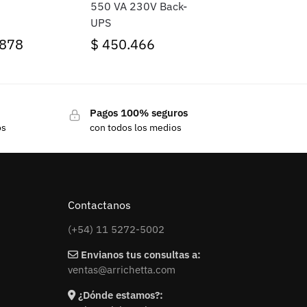
550 VA 230V Back-
UPS
.878
$
450.466
Pagos 100% seguros
os
con todos los medios
Contactanos
(+54) 11 5272-5002
Envianos tus consultas a:
ventas@arrichetta.com
¿Dónde estamos?: