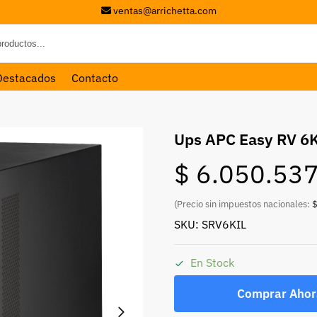
ventas@arrichetta.com
Destacados
Contacto
Ups APC Easy RV 6
$
6.050.53
(Precio sin impuestos nacionales:
$
SKU: SRV6KIL
En Stock
Comprar Ahor