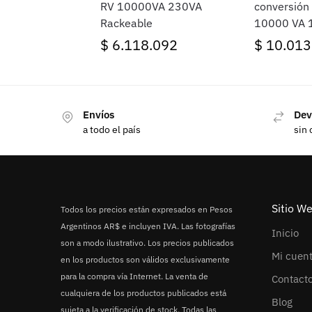
RV 10000VA 230VA
conversión 
Rackeable
10000 VA 
$
6.118.092
$
10.013
Envíos
Dev
a todo el país
sin 
Sitio W
Todos los precios están expresados en Pesos
Argentinos AR$ e incluyen IVA. Las fotografías
Inicio
son a modo ilustrativo. Los precios publicados
Mi cuen
en los productos son válidos exclusivamente
para la compra vía Internet. La venta de
Contact
cualquiera de los productos publicados está
Blog
sujeta a la verificación de stock. Todas las