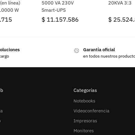
(en línea)
5000 VA 230V
20KVA 3:3
10000 W
Smart-UPS
.715
$
11.157.586
$
25.524
oluciones
Garantía oficial
cargo
en todos nuestros product
eb
Categorías
Notebooks
ta
Videoconferencia
o
Impresoras
Monitores