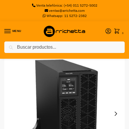
Venta telefónica: (+54) 011 5272-5002
ventas@arrichetta.com
Whatsapp: 11 5272-2382
MENU
0
Buscar
Inicio
UPS
UPS APC SMART-UPS RT 6KVA 230V
/
/