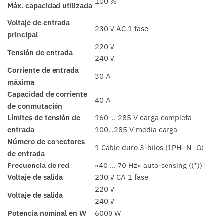
100 %
Máx. capacidad utilizada
Voltaje de entrada
230 V AC 1 fase
principal
220 V
Tensión de entrada
240 V
Corriente de entrada
30 A
máxima
Capacidad de corriente
40 A
de conmutación
Límites de tensión de
160 … 285 V carga completa
entrada
100…285 V media carga
Número de conectores
1 Cable duro 3-hilos (1PH+N+G)
de entrada
Frecuencia de red
«40 … 70 Hz» auto-sensing ((*))
Voltaje de salida
230 V CA 1 fase
220 V
Voltaje de salida
240 V
Potencia nominal en W
6000 W