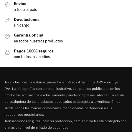
Envíos
a todo el país
Devoluciones
sin cargo
Garantía oficial
en todos nuestros productos
Pagos 100% seguros
con todos los medios
Todos los precios están expresados en Pesos Argentinos AR$ e incluyen
IVA. Las fotografías son a modo ilustrativo. Los precios publicados en los
productos son válidos exclusivamente para la compra vía Internet. La venta
de cualquiera de los productos publicados está sujeta a la verificación de
stock. Todas las marcas comerciales mencionadas pertenecen a sus
respectivos propietarios.
Transacciones seguras: para su protección, este sitio web está protegido con
el mas alto nivel de cifrado de seguridad.