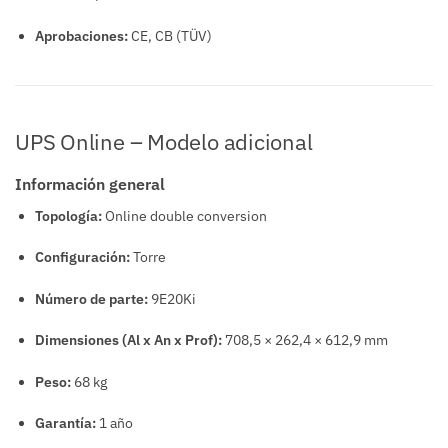
Aprobaciones:
CE, CB (TÜV)
UPS Online – Modelo adicional
Información general
Topología:
Online double conversion
Configuración:
Torre
Número de parte:
9E20Ki
Dimensiones (Al x An x Prof):
708,5 × 262,4 × 612,9 mm
Peso:
68 kg
Garantía:
1 año