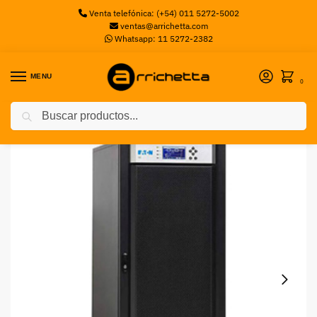
Venta telefónica: (+54) 011 5272-5002
ventas@arrichetta.com
Whatsapp: 11 5272-2382
MENU
0
Buscar
Inicio
UPS
Ups Eaton ON-LINE 9E 20KVA 3:1 TOWER EXP.
/
/