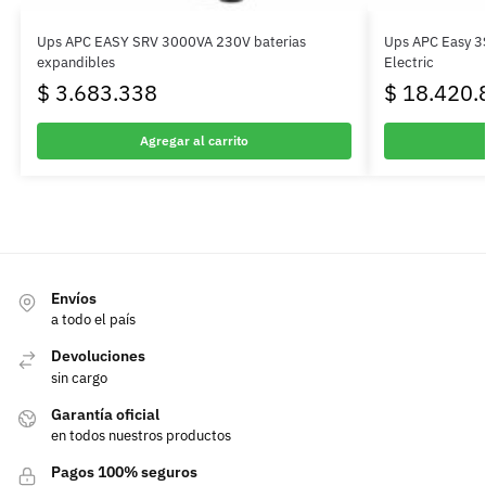
Ups APC EASY SRV 3000VA 230V baterias
Ups APC Easy 3
expandibles
Electric
$
3.683.338
$
18.420.
Agregar al carrito
Envíos
a todo el país
Devoluciones
sin cargo
Garantía oficial
en todos nuestros productos
Pagos 100% seguros