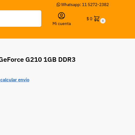
Whatsapp: 11 5272-2382
Buscar
$
0
0
Mi cuenta
I GeForce G210 1GB DDR3
calcular envío