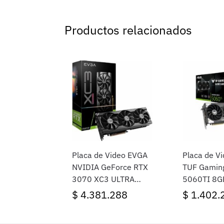
Productos relacionados
Placa de Video EVGA
Placa de V
NVIDIA GeForce RTX
TUF Gamin
3070 XC3 ULTRA
5060TI 8G
GAMING 8GB
GDDR7
$
4.381.288
$
1.402.