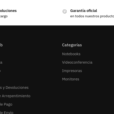
oluciones
Garantía oficial
cargo
en todos nuestros product
eb
Categorías
Notebooks
ta
Videoconferencia
o
Impresoras
Monitores
s y Devoluciones
e Arrepentimiento
de Pago
de Envío