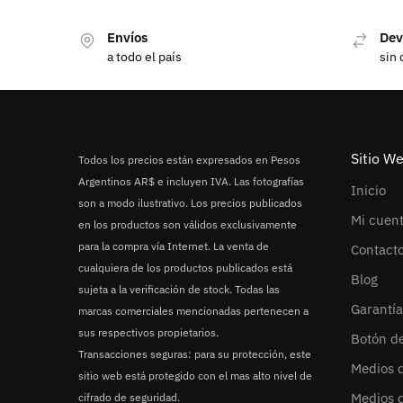
Envíos
Dev
a todo el país
sin 
Sitio W
Todos los precios están expresados en Pesos
Argentinos AR$ e incluyen IVA. Las fotografías
Inicio
son a modo ilustrativo. Los precios publicados
Mi cuen
en los productos son válidos exclusivamente
para la compra vía Internet. La venta de
Contact
cualquiera de los productos publicados está
Blog
sujeta a la verificación de stock. Todas las
Garantía
marcas comerciales mencionadas pertenecen a
sus respectivos propietarios.
Botón d
Transacciones seguras: para su protección, este
Medios 
sitio web está protegido con el mas alto nivel de
Medios 
cifrado de seguridad.