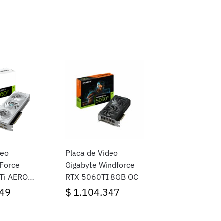
deo
Placa de Video
Force
Gigabyte Windforce
Ti AERO
RTX 5060TI 8GB OC
49
$
1.104.347