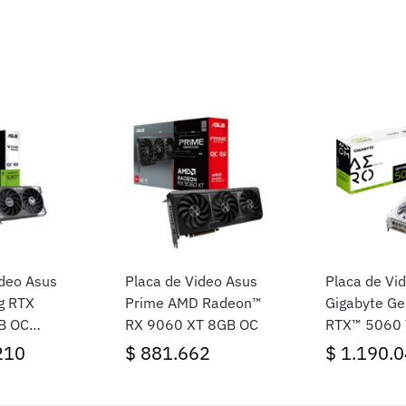
ideo Asus
Placa de Video Asus
Placa de Vi
g RTX
Prime AMD Radeon™
Gigabyte Ge
B OC
RX 9060 XT 8GB OC
RTX™ 5060 
OC 8G
210
$
881.662
$
1.190.0