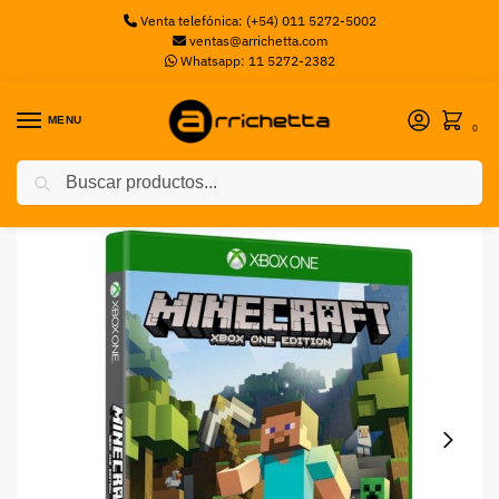
Venta telefónica: (+54) 011 5272-5002
ventas@arrichetta.com
Whatsapp: 11 5272-2382
MENU
0
Buscar
Inicio
XBOX
Minecraft Microsoft Xbox One
/
/