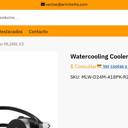
ventas@arrichetta.com
Destacados
Contacto
ter ML240L V2
Watercooling Coole
$ Consultar
Ver cuotas y 
SKU: MLW-D24M-A18PK-R