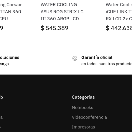
ng Corsair
WATER COOLING
Water Cooli
TITAN 360
ASUS ROG STRIX LC
iCUE LINK 
 CPU
III 360 ARGB LCD
RX LCD 2x 
0mm Black
BLACK
Cooler 240
9
$
545.389
$
442.63
(2949)
oluciones
Garantía oficial
cargo
en todos nuestros product
eb
Categorías
Notebooks
ta
Videoconferencia
o
Impresoras