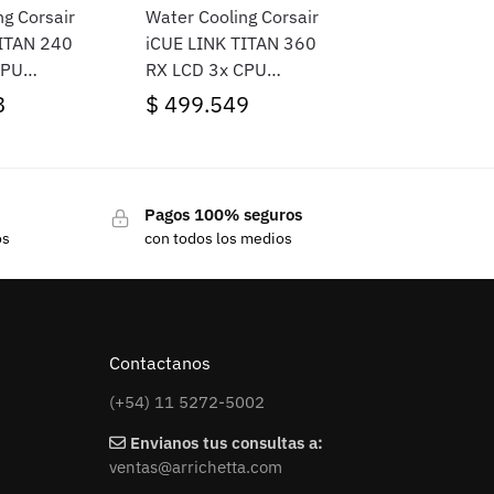
ng Corsair
Water Cooling Corsair
TITAN 240
iCUE LINK TITAN 360
CPU
RX LCD 3x CPU
mm Black
Cooler 360mm White
8
$
499.549
(2987)
Pagos 100% seguros
os
con todos los medios
Contactanos
(+54) 11 5272-5002
Envianos tus consultas a:
ventas@arrichetta.com