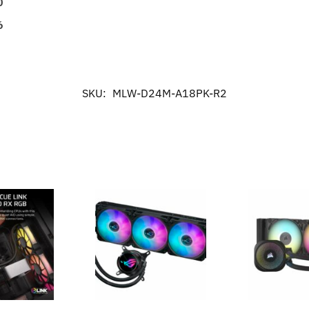
0
6
SKU:
MLW-D24M-A18PK-R2