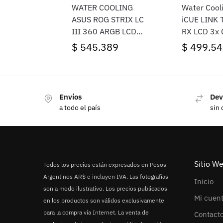
WATER COOLING
Water Cooli
ASUS ROG STRIX LC
iCUE LINK 
III 360 ARGB LCD
RX LCD 3x
WHITE
Cooler 36
$
545.389
$
499.54
(2956)
Envíos
Dev
a todo el país
sin 
Sitio W
Todos los precios están expresados en Pesos
Argentinos AR$ e incluyen IVA. Las fotografías
Inicio
son a modo ilustrativo. Los precios publicados
Mi cuen
en los productos son válidos exclusivamente
para la compra vía Internet. La venta de
Contact