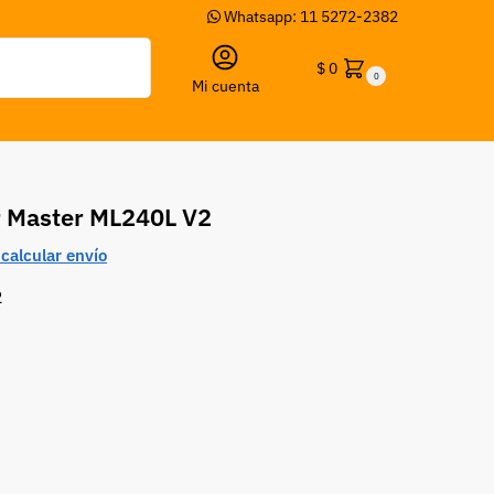
Whatsapp: 11 5272-2382
Buscar
$
0
0
Mi cuenta
r Master ML240L V2
calcular envío
2