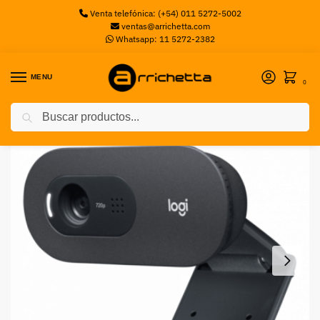
Venta telefónica: (+54) 011 5272-5002
ventas@arrichetta.com
Whatsapp: 11 5272-2382
MENU
0
Buscar
Inicio
Sin categorizar
WEBCAM LOGITECH C505 HD USB LOGITECH
/
/