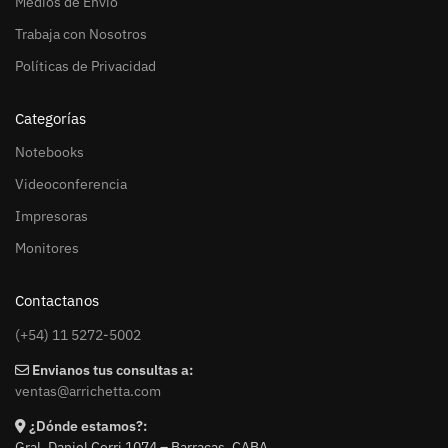
Medios de Envío
Trabaja con Nosotros
Políticas de Privacidad
Categorías
Notebooks
Videoconferencia
Impresoras
Monitores
Contactanos
(+54) 11 5272-5002
Envianos tus consultas a:
ventas@arrichetta.com
¿Dónde estamos?:
Gral. Daniel Cerri 1074 – Barracas. CABA.