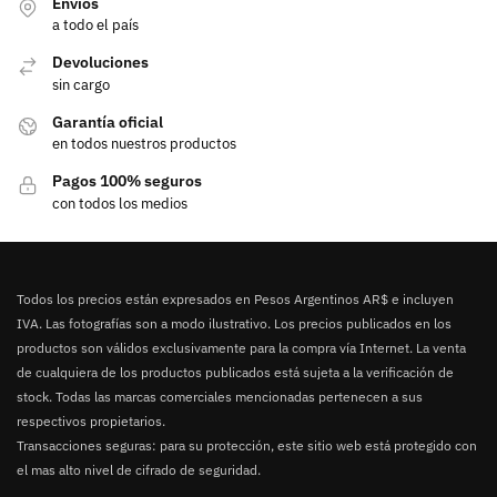
Envíos
a todo el país
Devoluciones
sin cargo
Garantía oficial
en todos nuestros productos
Pagos 100% seguros
con todos los medios
Todos los precios están expresados en Pesos Argentinos AR$ e incluyen
IVA. Las fotografías son a modo ilustrativo. Los precios publicados en los
productos son válidos exclusivamente para la compra vía Internet. La venta
de cualquiera de los productos publicados está sujeta a la verificación de
stock. Todas las marcas comerciales mencionadas pertenecen a sus
respectivos propietarios.
Transacciones seguras: para su protección, este sitio web está protegido con
el mas alto nivel de cifrado de seguridad.