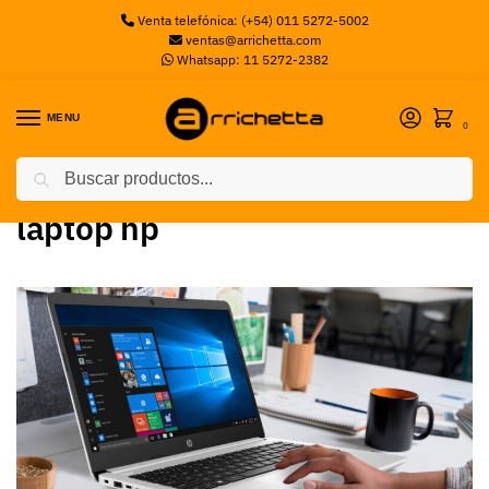
Venta telefónica: (+54) 011 5272-5002
ventas@arrichetta.com
Whatsapp: 11 5272-2382
MENU
0
Buscar
Inicio
Posts etiquetados “laptop hp”
/
laptop hp