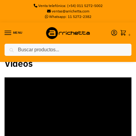
Venta telefónica: (+54) 011 5272-5002
ventas@arrichetta.com
Whatsapp: 11 5272-2382
MENU
0
Buscar
Inicio
Videos
/
Videos