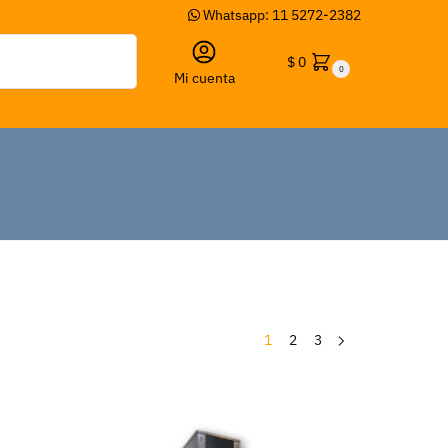
Whatsapp: 11 5272-2382
Buscar
$
0
0
Mi cuenta
1
2
3