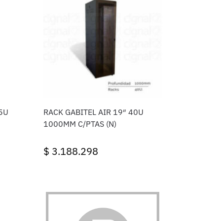
45U
RACK GABITEL AIR 19″ 40U
1000MM C/PTAS (N)
$
3.188.298