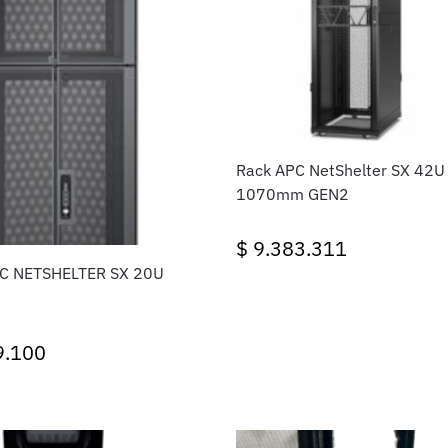
Rack APC NetShelter SX 42U
1070mm GEN2
$
9.383.311
C NETSHELTER SX 20U
9.100