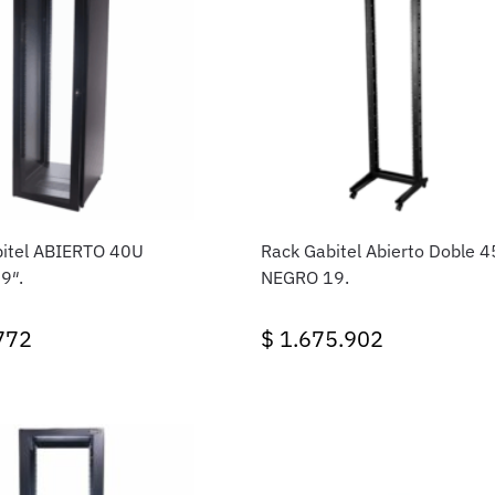
itel ABIERTO 40U
Rack Gabitel Abierto Doble 
9″.
NEGRO 19.
772
$
1.675.902