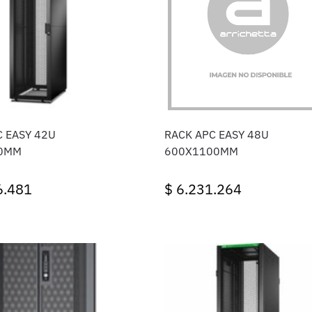
C EASY 42U
RACK APC EASY 48U
0MM
600X1100MM
6.481
$
6.231.264