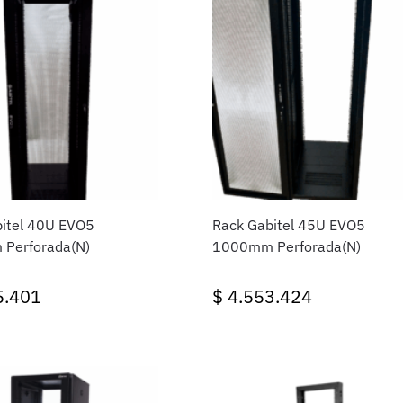
0U EVO5
Rack Gabitel 45U EVO5
Perforada(N)
1000mm Perforada(N)
5.401
$
4.553.424