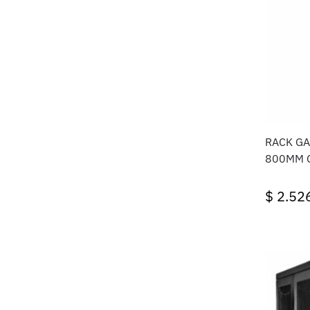
RACK GABI
800MM C
$
2.52