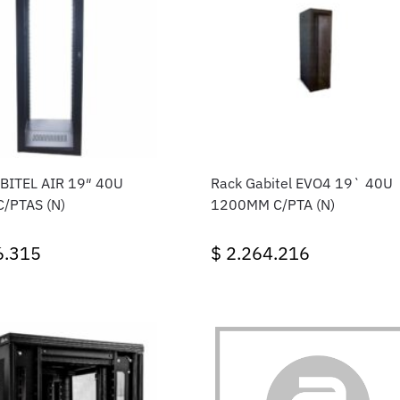
TEL AIR 19″ 40U
Rack Gabitel EVO4 19` 40U
/PTAS (N)
1200MM C/PTA (N)
6.315
$
2.264.216