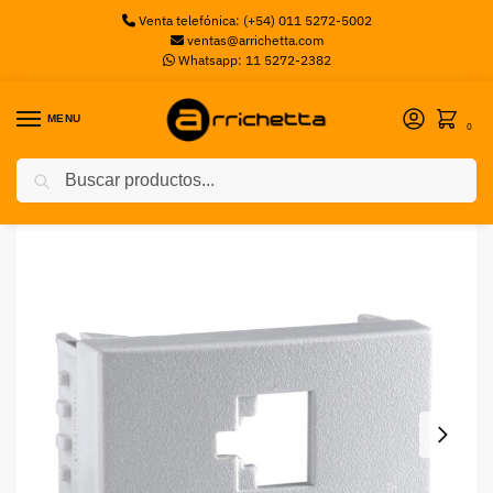
Venta telefónica: (+54) 011 5272-5002
ventas@arrichetta.com
Whatsapp: 11 5272-2382
MENU
0
Buscar
Inicio
Sin categorizar
ADAP AA BASE 2 CON RJ45 S1 BCO ACTASSI – SCHNEIDER
/
/