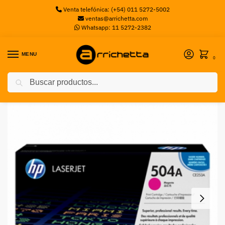
Venta telefónica: (+54) 011 5272-5002
ventas@arrichetta.com
Whatsapp: 11 5272-2382
MENU
0
Buscar
Inicio
Toners
TONER HP 504A – MAGENTA
/
/