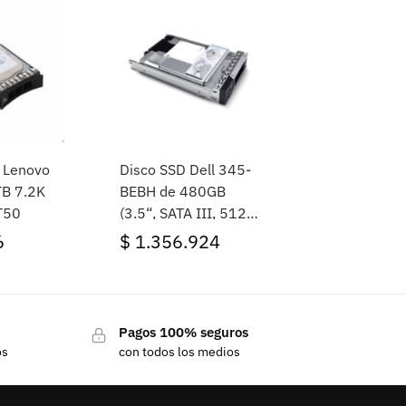
o Lenovo
Disco SSD Dell 345-
TB 7.2K
BEBH de 480GB
T50
(3.5“, SATA III, 512e)
Hot Plug
6
$
1.356.924
Pagos 100% seguros
os
con todos los medios