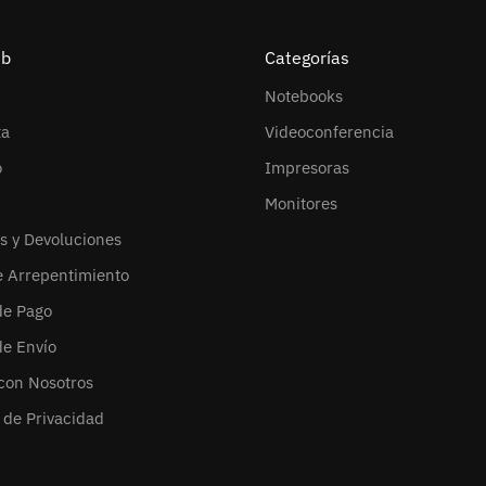
eb
Categorías
Notebooks
ta
Videoconferencia
o
Impresoras
Monitores
s y Devoluciones
e Arrepentimiento
de Pago
de Envío
con Nosotros
s de Privacidad