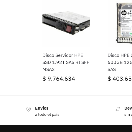
Disco Servidor HPE
Disco HPE
SSD 1.92T SAS RI SFF
600GB 12G
MSA2
SAS
$
9.764.634
$
403.65
Envíos
Dev
a todo el país
sin 