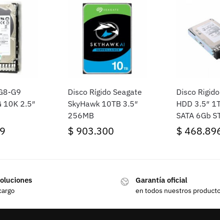
 G8-G9
Disco Rígido Seagate
Disco Rigid
 10K 2.5″
SkyHawk 10TB 3.5″
HDD 3.5″ 1
256MB
SATA 6Gb S
9
$
903.300
$
468.89
oluciones
Garantía oficial
cargo
en todos nuestros product