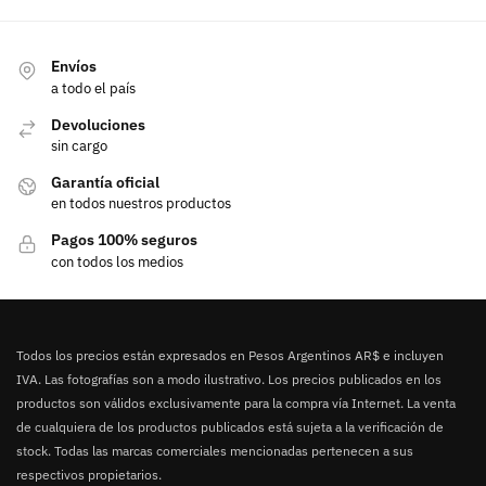
Envíos
a todo el país
Devoluciones
sin cargo
Garantía oficial
en todos nuestros productos
Pagos 100% seguros
con todos los medios
Todos los precios están expresados en Pesos Argentinos AR$ e incluyen
IVA. Las fotografías son a modo ilustrativo. Los precios publicados en los
productos son válidos exclusivamente para la compra vía Internet. La venta
de cualquiera de los productos publicados está sujeta a la verificación de
stock. Todas las marcas comerciales mencionadas pertenecen a sus
respectivos propietarios.