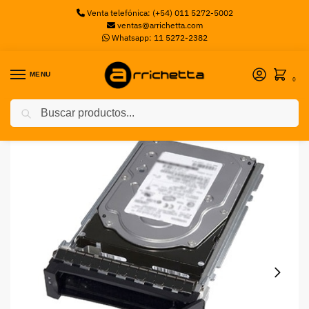
Venta telefónica: (+54) 011 5272-5002
ventas@arrichetta.com
Whatsapp: 11 5272-2382
MENU
0
Buscar
Inicio
Discos Servidor
HDD SATA DELL 4TB 6GBPS 7.2K 512N 3.5` CK CABLED
/
/