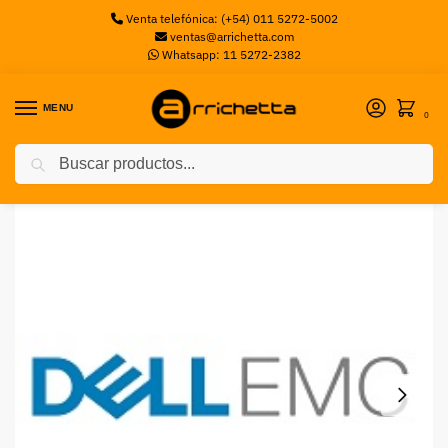
Venta telefónica: (+54) 011 5272-5002
ventas@arrichetta.com
Whatsapp: 11 5272-2382
MENU
0
Buscar
Inicio
Discos Servidor
Disco HDD Dell 300GB 15K SAS,6G 2.5″ Dell EMC
/
/