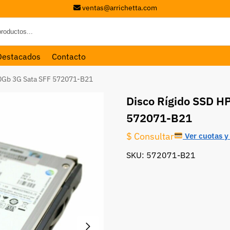
ventas@arrichetta.com
Destacados
Contacto
60Gb 3G Sata SFF 572071-B21
Disco Rígido SSD H
572071-B21
$ Consultar
Ver cuotas y 
SKU: 572071-B21