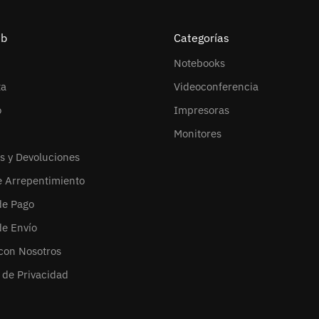
eb
Categorías
Notebooks
ta
Videoconferencia
o
Impresoras
Monitores
s y Devoluciones
e Arrepentimiento
de Pago
de Envío
con Nosotros
s de Privacidad