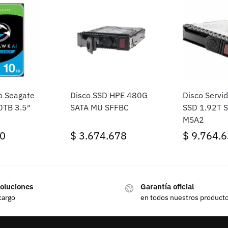
o Seagate
Disco SSD HPE 480G
Disco Servi
0TB 3.5″
SATA MU SFFBC
SSD 1.92T S
MSA2
0
$
3.674.678
$
9.764.6
oluciones
Garantía oficial
cargo
en todos nuestros product