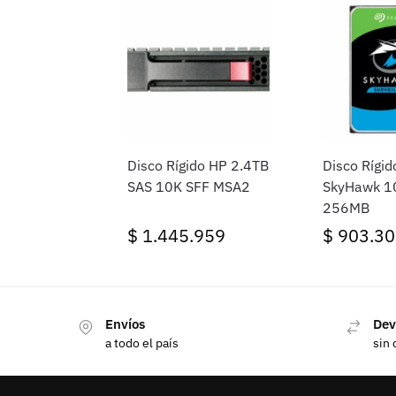
Disco Rígido HP 2.4TB
Disco Rígid
SAS 10K SFF MSA2
SkyHawk 1
256MB
$
1.445.959
$
903.30
Envíos
Dev
a todo el país
sin 