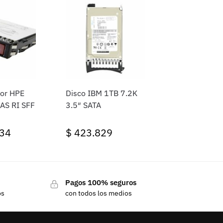
dor HPE
Disco IBM 1TB 7.2K
AS RI SFF
3.5″ SATA
34
$
423.829
Pagos 100% seguros
os
con todos los medios