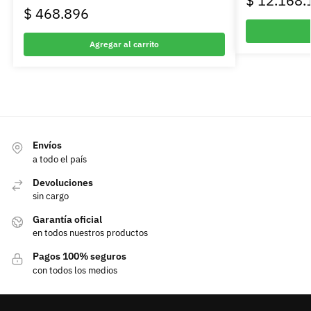
$
12.168.
$
468.896
Agregar al carrito
Envíos
a todo el país
Devoluciones
sin cargo
Garantía oficial
en todos nuestros productos
Pagos 100% seguros
con todos los medios