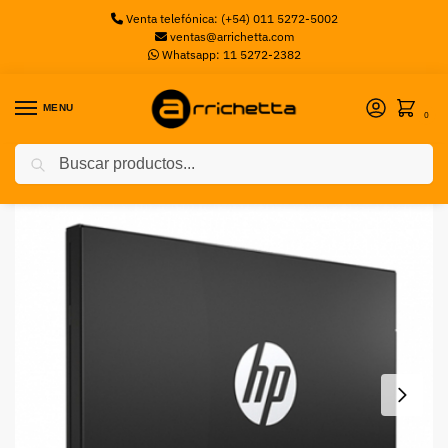
Venta telefónica: (+54) 011 5272-5002
ventas@arrichetta.com
Whatsapp: 11 5272-2382
MENU
0
Buscar
Inicio
Discos Servidor
Disco SSD HP 250GB 2.5″ S700
/
/