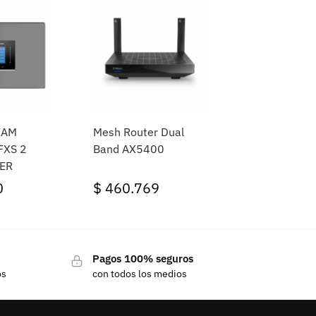
EAM
Mesh Router Dual
FXS 2
Band AX5400
ER
0
$
460.769
Pagos 100% seguros
os
con todos los medios