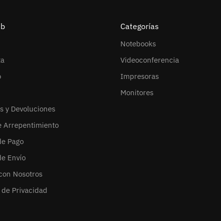
eb
Categorías
Notebooks
ta
Videoconferencia
o
Impresoras
Monitores
s y Devoluciones
e Arrepentimiento
de Pago
de Envío
con Nosotros
s de Privacidad