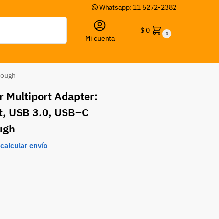
Whatsapp: 11 5272-2382
Buscar
$
0
0
Mi cuenta
rough
 Multiport Adapter:
, USB 3.0, USB–C
ugh
calcular envío