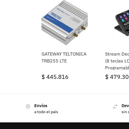
GATEWAY TELTONICA
Stream Dec
TRB255 LTE
(8 teclas L
Programabl
Windows/M
$
445.816
$
479.30
Envíos
Dev
a todo el país
sin 