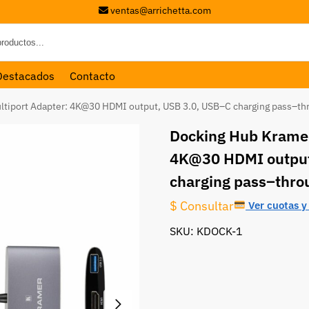
ventas@arrichetta.com
Destacados
Contacto
ltiport Adapter: 4K@30 HDMI output, USB 3.0, USB–C charging pass–th
Docking Hub Kramer
4K@30 HDMI output
charging pass–thro
$ Consultar
Ver cuotas y 
SKU: KDOCK-1