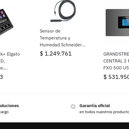
Sensor de
Temperatura y
Humedad Schneider
APC AP9335TH
$
1.249.761
k+ Elgato
GRANDSTR
CD,
CENTRAL 2 
e,
FXO 500 US
ac)
3
$
531.95
oluciones
Garantía oficial
cargo
en todos nuestros product