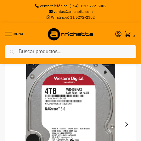
Venta telefónica: (+54) 011 5272-5002
ventas@arrichetta.com
Whatsapp: 11 5272-2382
MENU
0
Buscar
Inicio
Discos Servidor
Disco Rígido Western Digital 4TB HDD 3.5″ SATA3 NAS Red
/
/