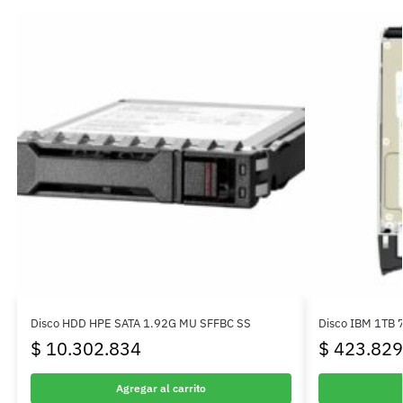
Disco HDD HPE SATA 1.92G MU SFFBC SS
Disco IBM 1TB 
$
10.302.834
$
423.829
Agregar al carrito