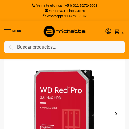
Venta telefónica: (+54) 011 5272-5002
ventas@arrichetta.com
Whatsapp: 11 5272-2382
MENU
0
Buscar
Inicio
Destacados
Disco Rígido Western Digital Red PRO 20TB 3.5 512MB
/
/