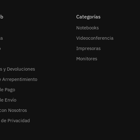
eb
Categorías
Notebooks
ta
Videoconferencia
o
Impresoras
Monitores
s y Devoluciones
e Arrepentimiento
de Pago
de Envío
con Nosotros
s de Privacidad