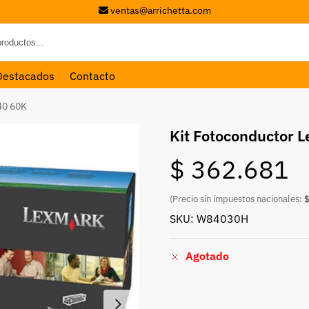
ventas@arrichetta.com
Destacados
Contacto
40 60K
Kit Fotoconductor
$
362.681
(Precio sin impuestos nacionales:
$
SKU: W84030H
Agotado