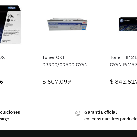
0X
Toner OKI
Toner HP 2
C9300/C9500 CYAN
CYAN P/M5
6
$
507.099
$
842.51
oluciones
Garantía oficial
cargo
en todos nuestros product