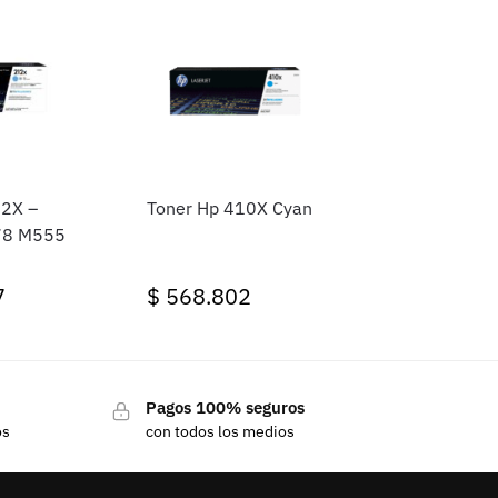
12X –
Toner Hp 410X Cyan
78 M555
7
$
568.802
Pagos 100% seguros
os
con todos los medios