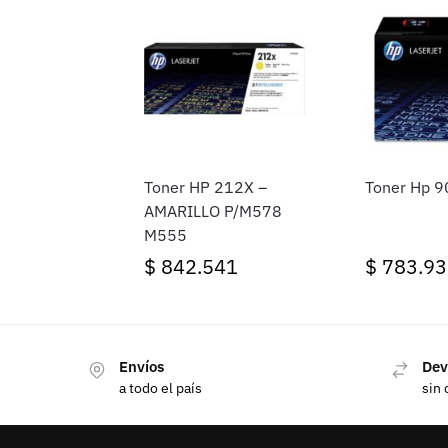
Toner HP 212X –
Toner Hp 9
AMARILLO P/M578
M555
$
842.541
$
783.93
Envíos
Dev
a todo el país
sin 