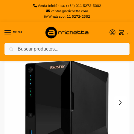
Venta telefónica: (+54) 011 5272-5002
ventas@arrichetta.com
Whatsapp: 11 5272-2382
MENU
0
Buscar
Inicio
Sin categorizar
NAS DRIVE AU 2B 2.5/3.5″ 2G US ASUSTOR
/
/