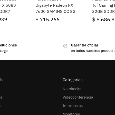
RTX 5080
Gigabyte Radeon RX
Tuf Gaming
GDDR7
7600 GAMING OC 8G
32GB GDDR
939
$
715.266
$
8.686.8
oluciones
Garantía oficial
cargo
en todos nuestros product
eb
Categorías
Notebooks
ta
Videoconferencia
o
Impresoras
Monitores