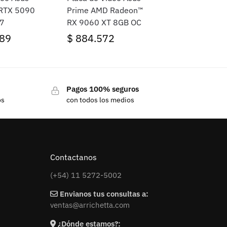
 RTX 5090
Prime AMD Radeon™
7
RX 9060 XT 8GB OC
89
$
884.572
Pagos 100% seguros
os
con todos los medios
Contactanos
(+54) 11 5272-5002
Envianos tus consultas a:
ventas@arrichetta.com
¿Dónde estamos?: