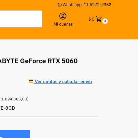
Whatsapp: 11 5272-2382
Buscar
$
0
0
Mi cuenta
GABYTE GeForce RTX 5060
Ver cuotas y calcular envío
3
 1.094.383,00
)
CE-8GD
a