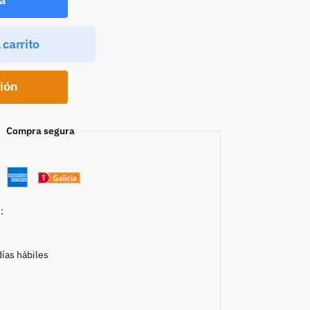
 carrito
ción
Compra segura
:
días hábiles