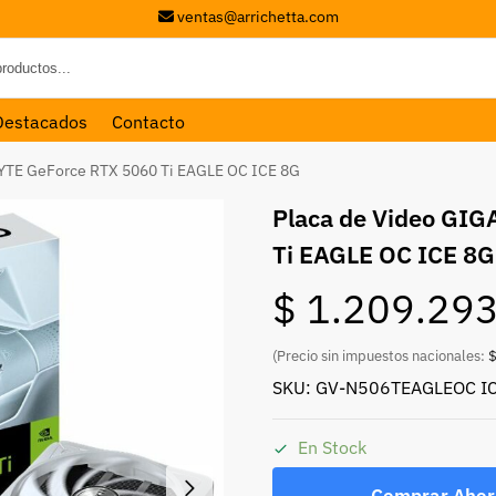
ventas@arrichetta.com
Destacados
Contacto
YTE GeForce RTX 5060 Ti EAGLE OC ICE 8G
Placa de Video GI
Ti EAGLE OC ICE 8G
$
1.209.29
(Precio sin impuestos nacionales:
$
SKU: GV-N506TEAGLEOC I
En Stock
Comprar Ahor