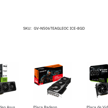
SKU:
GV-N506TEAGLEOC ICE-8GD
ideo Asus
Placa Radeon
Placa de Vi