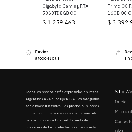
Gigabyte Gaming RTX
Prime OC 
5060TI 8GB OC
16GB OC 
$
1.259.463
$
3.392.
Envíos
Dev
a todo el país
sin 
Sitio W
Todos los precios están expresados en Pesos
Argentinos AR$ e incluyen IVA. Las fotografías
Inicio
son a modo ilustrativo. Los precios publicados
Mi cuen
en los productos son válidos exclusivamente
para la compra vía Internet. La venta de
Contact
cualquiera de los productos publicados está
Blog