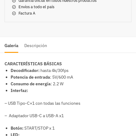
Garantía oficial en todos nuestros productos
Envíos a todo el país
Factura A
Galería
Descripción
CARACTERÍSTICAS BÁSICAS
Decodificador:
hasta 4k/30fps
Potencia de entrada
: 5V/600 mA
Consumo de energía
: 2.2 W
Interfaz:
– USB Tipo-C×1 con todas las funciones
– Adaptador USB-C a USB-A x1
Botón:
START/STOP x 1
LED: