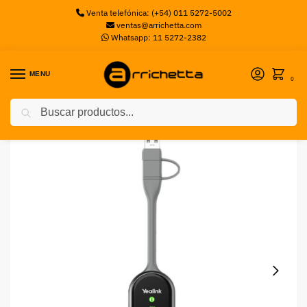
Venta telefónica: (+54) 011 5272-5002
ventas@arrichetta.com
Whatsapp: 11 5272-2382
MENU
0
Buscar
Inicio
Videoconferencia
Accesorios Videoconferencia
Pod De Presentación Inalámbrico Yealink WPP30 4K
/
/
/