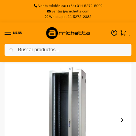
Venta telefónica: (+54) 011 5272-5002
ventas@arrichetta.com
Whatsapp: 11 5272-2382
MENU
0
Buscar
Inicio
Racks
RACK GABITEL EVOIV 40U 1000MM PROF.BEIGE
/
/