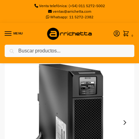
Venta telefónica: (+54) 011 5272-5002
ventas@arrichetta.com
Whatsapp: 11 5272-2382
MENU
0
Buscar
Inicio
UPS
SMART-UPS SRT 5000VA 230V APC
/
/