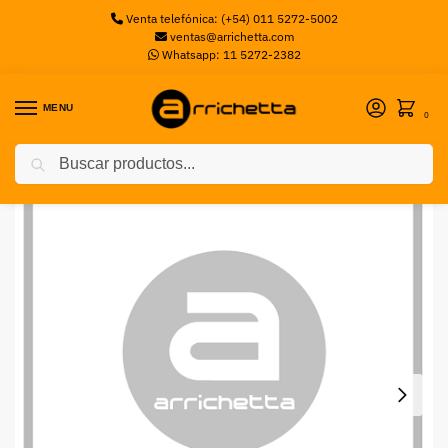
Venta telefónica: (+54) 011 5272-5002
ventas@arrichetta.com
Whatsapp: 11 5272-2382
MENU
0
Buscar
Inicio
Discos Servidor
DELL 1.8TB 10K RPM SAS R240/R440/R540
/
/